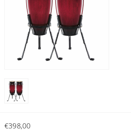
Recording
Lichttechnik
PA-Anlage
Traditionelle Instrumente
Signalprozessoren & Effekte
Star-Club Merch
Sound Equipment
Vermietung
€398,00