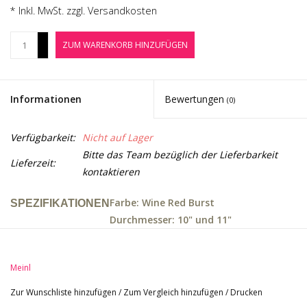
Noten-Zubehör
* Inkl. MwSt. zzgl.
Versandkosten
+
ZUM WARENKORB HINZUFÜGEN
Jobbörse
-
Marken
Informationen
Bewertungen
(0)
Verfügbarkeit:
Nicht auf Lager
Bitte das Team bezüglich der Lieferbarkeit
Lieferzeit:
kontaktieren
Farbe: Wine Red Burst
SPEZIFIKATIONEN
Durchmesser: 10" und 11"
Höhe: 28"
Verarbeitung: Hochglanz
Meinl
Material: Gummibaum (Hevea
brasiliensis Muell.-Arg.)
Zur Wunschliste hinzufügen
/
Zum Vergleich hinzufügen
/
Drucken
Besonderheiten: