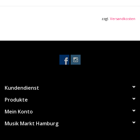
2 mm abgerundete Spannreifen
8 mm starke Spannschrauben
zzgl.
Versandkosten
Schwarze, pulverbeschichtete
Hardware
Original MEINL Stimmböckchen
Handselektiertes Büffelfell
Inklusive:
Höhenverstellbarer Ständer
Stimmschlüssel
Kundendienst
Produkte
Mein Konto
Musik Markt Hamburg