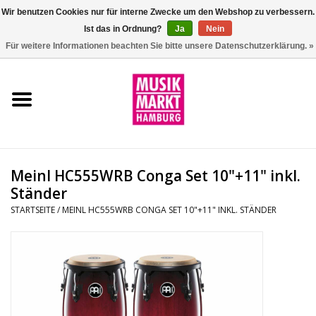
Wir benutzen Cookies nur für interne Zwecke um den Webshop zu verbessern.
Ist das in Ordnung?
Ja
Nein
0 Artikel - €0,00
Für weitere Informationen beachten Sie bitte unsere Datenschutzerklärung. »
Startseite
Aktion
Git/Bass/Ukulele
Meinl HC555WRB Conga Set 10"+11" inkl.
Drums
Ständer
STARTSEITE
/
MEINL HC555WRB CONGA SET 10"+11" INKL. STÄNDER
Percussion
Tasteninstrumente
DJ