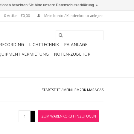
ationen beachten Sie bitte unsere Datenschutzerklärung. »
0 Artikel - €0,00
Mein Konto / Kundenkonto anlegen
RECORDING
LICHTTECHNIK
PA-ANLAGE
QUIPMENT VERMIETUNG
NOTEN-ZUBEHÖR
STARTSEITE
/
MEINL PM2BK MARACAS
+
ZUM WARENKORB HINZUFÜGEN
-