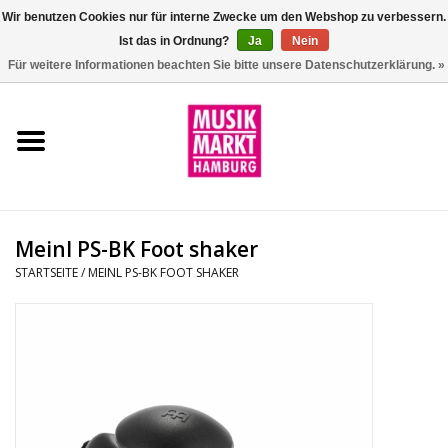
Wir benutzen Cookies nur für interne Zwecke um den Webshop zu verbessern.
Ist das in Ordnung?
Ja
Nein
0 Artikel - €0,00
Für weitere Informationen beachten Sie bitte unsere Datenschutzerklärung. »
Startseite
Aktion
Git/Bass/Ukulele
Meinl PS-BK Foot shaker
Drums
STARTSEITE
/
MEINL PS-BK FOOT SHAKER
Percussion
Tasteninstrumente
DJ