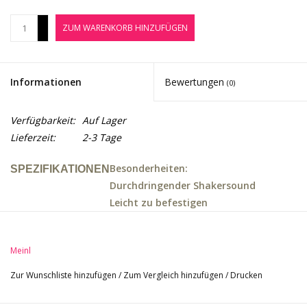
Noten-Zubehör
+
ZUM WARENKORB HINZUFÜGEN
-
Jobbörse
Informationen
Bewertungen
(0)
Marken
Verfügbarkeit:
Auf Lager
Lieferzeit:
2-3 Tage
Besonderheiten:
SPEZIFIKATIONEN
Durchdringender Shakersound
Leicht zu befestigen
Material: Kunststoff
Farbe: BK - black
Meinl
Zur Wunschliste hinzufügen
/
Zum Vergleich hinzufügen
/
Drucken