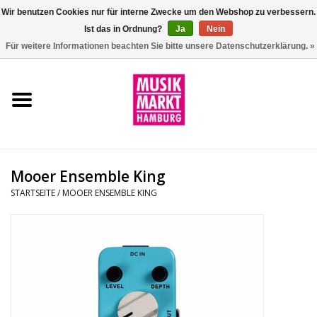
Wir benutzen Cookies nur für interne Zwecke um den Webshop zu verbessern.
Ist das in Ordnung?
Ja
Nein
0 Artikel - €0,00
Für weitere Informationen beachten Sie bitte unsere Datenschutzerklärung. »
Startseite
Aktion
Git/Bass/Ukulele
Mooer Ensemble King
Drums
STARTSEITE
/
MOOER ENSEMBLE KING
Percussion
Tasteninstrumente
DJ