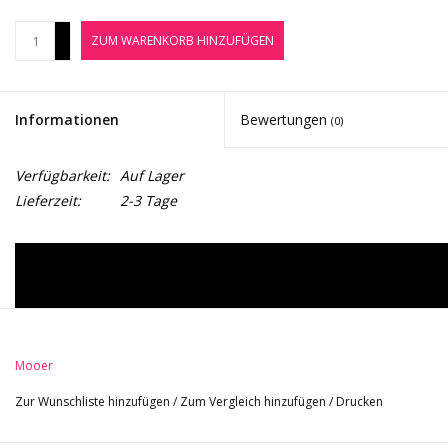
Noten-Zubehör
+
ZUM WARENKORB HINZUFÜGEN
-
Jobbörse
Informationen
Bewertungen
(0)
Marken
Verfügbarkeit:
Auf Lager
Lieferzeit:
2-3 Tage
Mooer
Zur Wunschliste hinzufügen
/
Zum Vergleich hinzufügen
/
Drucken