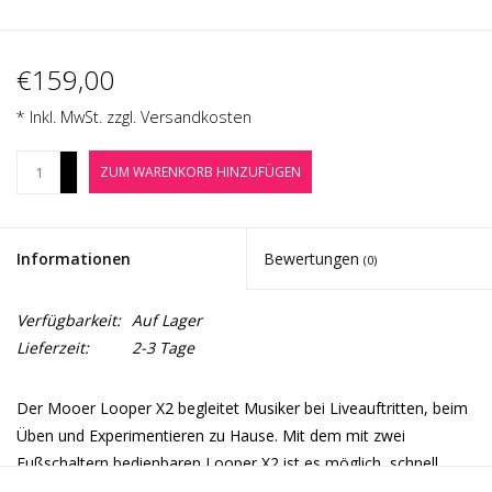
Noten-Zubehör
€159,00
Jobbörse
* Inkl. MwSt. zzgl.
Versandkosten
Marken
+
ZUM WARENKORB HINZUFÜGEN
-
Informationen
Bewertungen
(0)
Verfügbarkeit:
Auf Lager
Lieferzeit:
2-3 Tage
Der Mooer Looper X2 begleitet Musiker bei Liveauftritten, beim
Üben und Experimentieren zu Hause. Mit dem mit zwei
Fußschaltern bedienbaren Looper X2 ist es möglich, schnell
Loops zu erstellen und er bietet dazu viel Speicherplatz für die