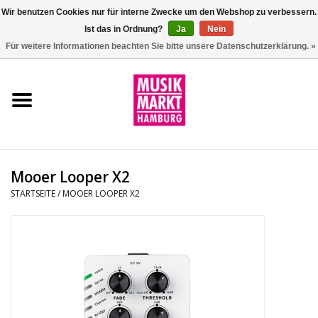
Wir benutzen Cookies nur für interne Zwecke um den Webshop zu verbessern.
Ist das in Ordnung?
Ja
Nein
0 Artikel - €0,00
Für weitere Informationen beachten Sie bitte unsere Datenschutzerklärung. »
Startseite
Aktion
Git/Bass/Ukulele
Mooer Looper X2
Drums
STARTSEITE
/
MOOER LOOPER X2
Percussion
Tasteninstrumente
DJ