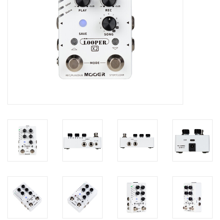
Recording
Lichttechnik
PA-Anlage
Traditionelle Instrumente
Signalprozessoren & Effekte
Star-Club Merch
Sound Equipment
Vermietung