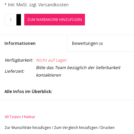
Noten-Zubehör
* Inkl. MwSt. zzgl.
Versandkosten
+
ZUM WARENKORB HINZUFÜGEN
Jobbörse
-
Marken
Informationen
Bewertungen
(0)
Verfügbarkeit:
Nicht auf Lager
Bitte das Team bezüglich der lieferbarkeit
Lieferzeit:
kontaktieren
Alle Infos im Überblick:
USB Kontroller Keyboard mit 49 Tasten
49 Tasten
/
Nektar
49 anschlagdynamische, leicht gewichtete Tasten
Alle Features der erfolgreichen Vorgängermodelle
Zur Wunschliste hinzufügen
/
Zum Vergleich hinzufügen
/
Drucken