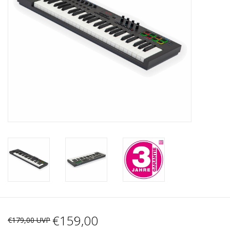
Recording
Lichttechnik
PA-Anlage
Traditionelle Instrumente
Signalprozessoren & Effekte
Star-Club Merch
Sound Equipment
Vermietung
€159,00
€179,00 UVP