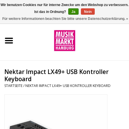
Wir benutzen Cookies nur für interne Zwecke um den Webshop zu verbessern.
Ist das in Ordnung?
Ja
Nein
0 Artikel - €0,00
Für weitere Informationen beachten Sie bitte unsere Datenschutzerklärung. »
Startseite
Aktion
Git/Bass/Ukulele
Nektar Impact LX49+ USB Kontroller
Drums
Keyboard
STARTSEITE
/
NEKTAR IMPACT LX49+ USB KONTROLLER KEYBOARD
Percussion
Tasteninstrumente
DJ