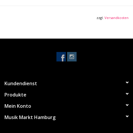
9 30 mm Fader
8 Drehregler
9 frei belegbare LED Taster
zzgl.
Versandkosten
6 Transport-Taster
Page Button (nur für Nektar DAW Integration)
Erweiterte Transportfunktionen inkl. Click, Locator setzen, Go
to u.a.
5 Speicherplätze für Sets eigener Parameterzuweisungen
2 Clip und Scenes LED-Taster für Clip-basierte DAWs
8 komplett redesignte anschlagdynamische Drumpads inkl.
Trigger und Toggle
LED Hintergrundbeleuchtung der Pads in den Farben grün,
Kundendienst
orange, gelb und rot
Produkte
4 Speicherplätze für Pad Mappings
Pad Learn Funktion
Mein Konto
4 Velocity Kurven einstellbar plus 3 fixe Kurven
Musik Markt Hamburg
Tiefgreifende DAW Integration inkl. Track Volume/Select,
Panning, Patch Auswahl u.v.m