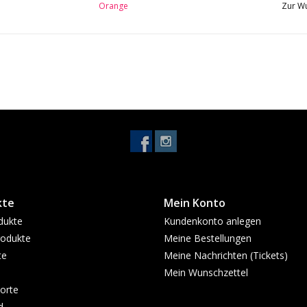
Orange
Zur Wu
kte
Mein Konto
dukte
Kundenkonto anlegen
odukte
Meine Bestellungen
te
Meine Nachrichten (Tickets)
Mein Wunschzettel
orte
d