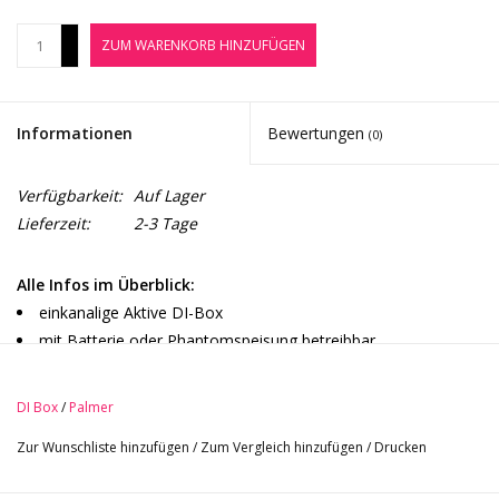
Noten-Zubehör
+
ZUM WARENKORB HINZUFÜGEN
-
Jobbörse
Informationen
Bewertungen
(0)
Marken
Verfügbarkeit:
Auf Lager
Lieferzeit:
2-3 Tage
Alle Infos im Überblick:
einkanalige Aktive DI-Box
mit Batterie oder Phantomspeisung betreibbar
PAD-Schalter(0dB/-30dB)
Input Link als Klinke ausgeführt
DI Box
/
Palmer
symmetrischer XLR-Output
Zur Wunschliste hinzufügen
/
Zum Vergleich hinzufügen
/
Drucken
5 Jahre Herstellergarantie