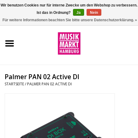
Wir benutzen Cookies nur für interne Zwecke um den Webshop zu verbessern.
Ist das in Ordnung?
Ja
Nein
0 Artikel - €0,00
Für weitere Informationen beachten Sie bitte unsere Datenschutzerklärung. »
Startseite
Aktion
Git/Bass/Ukulele
Palmer PAN 02 Active DI
Drums
STARTSEITE
/
PALMER PAN 02 ACTIVE DI
Percussion
Tasteninstrumente
DJ