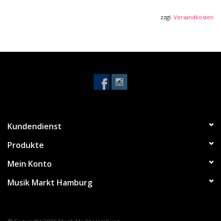
Smart CFX - Funktion
Verbindung zum Computer über USB-C
zzgl.
Versandkosten
Mikrofoneingang: 6,3 mm Klinke
Kopfhörer Ausgang: 3,5 mm Klinke
Master-Ausgang: Cinch/RCA
Maße (BxHxT): 482 x 59 x 272 mm
Gewicht: 2,1 kg
Farbe: Schwarz
Kundendienst
Produkte
Mein Konto
Musik Markt Hamburg