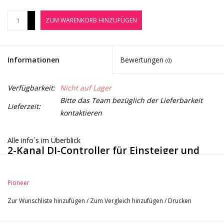
Noten-Zubehör
+
ZUM WARENKORB HINZUFÜGEN
-
Jobbörse
Informationen
Bewertungen
(0)
Marken
Verfügbarkeit:
Nicht auf Lager
Bitte das Team bezüglich der Lieferbarkeit
Lieferzeit:
kontaktieren
Alle info´s im Überblick
2-Kanal DJ-Controller für Einsteiger und
Fortgeschrittene
Intuitives Design
Pioneer
8 Performance Pads je Deck
Bereits für rekordbox DJ und Serato DJ Lite freigeschaltet
Zur Wunschliste hinzufügen
/
Zum Vergleich hinzufügen
/
Drucken
Smart Fader - Funktion