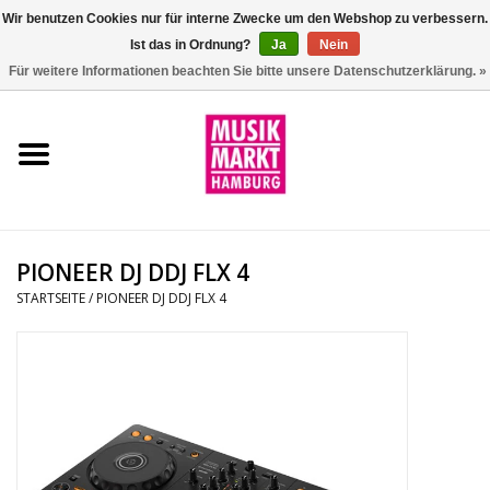
Wir benutzen Cookies nur für interne Zwecke um den Webshop zu verbessern.
Ist das in Ordnung?
Ja
Nein
0 Artikel - €0,00
Für weitere Informationen beachten Sie bitte unsere Datenschutzerklärung. »
Startseite
Aktion
Git/Bass/Ukulele
PIONEER DJ DDJ FLX 4
Drums
STARTSEITE
/
PIONEER DJ DDJ FLX 4
Percussion
Tasteninstrumente
DJ