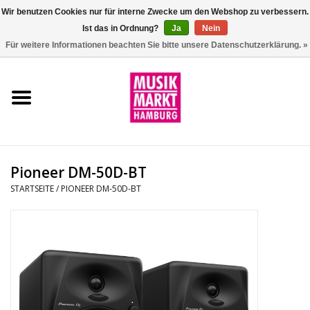
Wir benutzen Cookies nur für interne Zwecke um den Webshop zu verbessern.
Ist das in Ordnung?
Ja
Nein
0 Artikel - €0,00
Für weitere Informationen beachten Sie bitte unsere Datenschutzerklärung. »
Startseite
Aktion
Git/Bass/Ukulele
Pioneer DM-50D-BT
Drums
STARTSEITE
/
PIONEER DM-50D-BT
Percussion
Tasteninstrumente
DJ