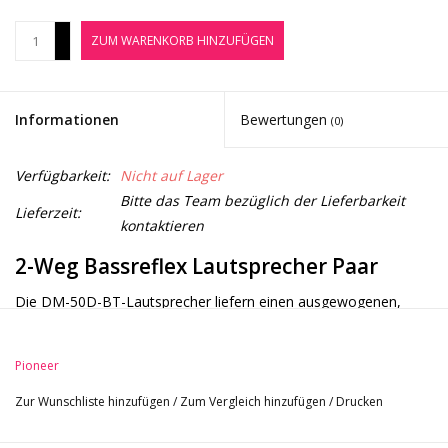
Noten-Zubehör
+
ZUM WARENKORB HINZUFÜGEN
-
Jobbörse
Informationen
Bewertungen
(0)
Marken
Verfügbarkeit:
Nicht auf Lager
Bitte das Team bezüglich der Lieferbarkeit
Lieferzeit:
kontaktieren
2-Weg Bassreflex Lautsprecher Paar
Die DM-50D-BT-Lautsprecher liefern einen ausgewogenen,
druckvollen Bassklang und sind dank Class-D-Verstärkern und 5-
Zoll-Tieftönern mit reichlich Leistungsreserven ausgestattet.
Pioneer
Drücke den Schalter, um vom DJ-Modus in den
Produktionsmodus zu wechseln, und die DSP-Einstellungen
Zur Wunschliste hinzufügen
/
Zum Vergleich hinzufügen
/
Drucken
werden automatisch angepasst, um den besten Sound für jede