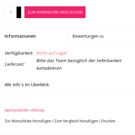
Noten-Zubehör
+
ZUM WARENKORB HINZUFÜGEN
-
Jobbörse
Informationen
Bewertungen
(0)
Marken
Verfügbarkeit:
Nicht auf Lager
Bitte das Team bezüglich der lieferbarkeit
Lieferzeit:
kontaktieren
Alle Info´s im Überblick:
Die Reloop Controller Station 2 ermöglicht es dem Nutzer
sowohl einen Controller, als auch einen Laptop auf dem selben
Stand erhöht aufzustellen. Die robuste und stabile
laptopständer
/
Reloop
Metallkonstruktion lässt sich schnell und variabel aufbauen. Sie
Zur Wunschliste hinzufügen
/
Zum Vergleich hinzufügen
/
Drucken
lässt sich über 24 Adapterstücke auf eine Breite von bis zu 44
cm erweitern und bietet Platz für Controller mit einer Tiefe von