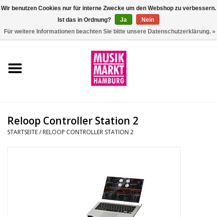
Wir benutzen Cookies nur für interne Zwecke um den Webshop zu verbessern.
Ist das in Ordnung?
Ja
Nein
0 Artikel - €0,00
Für weitere Informationen beachten Sie bitte unsere Datenschutzerklärung. »
Startseite
Aktion
Git/Bass/Ukulele
Reloop Controller Station 2
Drums
STARTSEITE
/
RELOOP CONTROLLER STATION 2
Percussion
Tasteninstrumente
DJ