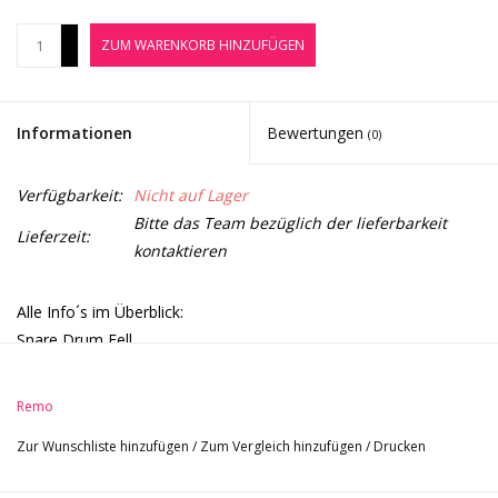
Noten-Zubehör
+
ZUM WARENKORB HINZUFÜGEN
-
Jobbörse
Informationen
Bewertungen
(0)
Marken
Verfügbarkeit:
Nicht auf Lager
Bitte das Team bezüglich der lieferbarkeit
Lieferzeit:
kontaktieren
Alle Info´s im Überblick:
Snare Drum Fell
Größe: 14"
Weiß aufgeraut
Remo
mit schwarzem Punkt auf der Unterseite
Zur Wunschliste hinzufügen
/
Zum Vergleich hinzufügen
/
Drucken
doppelschichtiges obertonarmes Schlagfell
speziell geeignet für Rock und Hard-Rock