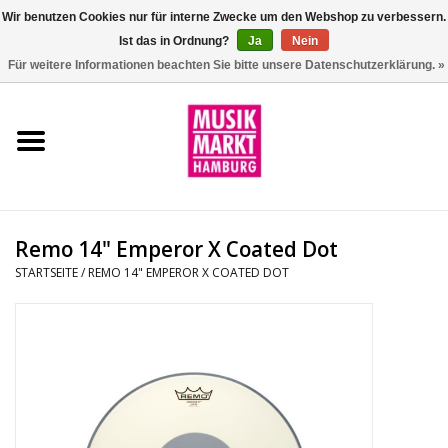
Wir benutzen Cookies nur für interne Zwecke um den Webshop zu verbessern.
Ist das in Ordnung?
Ja
Nein
0 Artikel - €0,00
Für weitere Informationen beachten Sie bitte unsere Datenschutzerklärung. »
Startseite
Aktion
Git/Bass/Ukulele
Remo 14" Emperor X Coated Dot
Drums
STARTSEITE
/
REMO 14" EMPEROR X COATED DOT
Percussion
Tasteninstrumente
DJ