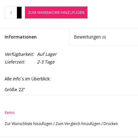
Noten-Zubehör
+
ZUM WARENKORB HINZUFÜGEN
-
Jobbörse
Informationen
Bewertungen
(0)
Marken
Verfügbarkeit:
Auf Lager
Lieferzeit:
2-3 Tage
Alle info´s im Überblick:
Größe 22”
Ebony Serie
einschichtiges Schlagzeugfell
offener Sound
Remo
Obertonreich
Zur Wunschliste hinzufügen
/
Zum Vergleich hinzufügen
/
Drucken
auch als ideales Resonanzfell verwendbar