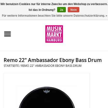
Wir benutzen Cookies nur für interne Zwecke um den Webshop zu verbessern.
Ist das in Ordnung?
Ja
Nein
0 Artikel - €0,00
Für weitere Informationen beachten Sie bitte unsere Datenschutzerklärung. »
Startseite
Aktion
Git/Bass/Ukulele
Remo 22" Ambassador Ebony Bass Drum
Drums
STARTSEITE
/
REMO 22" AMBASSADOR EBONY BASS DRUM
Percussion
Tasteninstrumente
DJ