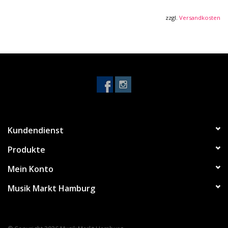
Mikrofontyp:
Miniatur-Kondensatorkapsel mit
Kugelcharakteristik
zzgl.
Versandkosten
Frequenzbereich:
50 Hz – 15.000 Hz
Max. Schalldruckpegel:
135 dB SPL (@ 1 kHz, 1 m Abstand)
Digitale Wandlung:
24 Bit / 48 kHz
Integrierter Windschutz
und automatische GainAssist-
Pegelregelung
Empfang und Verbindung:
Empfänger mit USB-C-Stecker
für direkte Plug-and-Play-
Nutzung
Kundendienst
Automatische Kopplung
von Sendern und Empfänger
Funkübertragung über das 2,4-GHz-Band
mit bis zu 100
Produkte
m Reichweite (freie Sichtlinie)
Mein Konto
Energieversorgung & Laufzeit:
Musik Markt Hamburg
Integrierte LiPo-Akkus
in Sendern und Empfänger
Betriebsdauer:
bis zu 7 Stunden – erweitert auf 21 Stunden
durch das Ladecase
Ladezeit:
ca. 3 Stunden