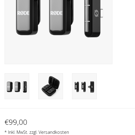
Recording
Lichttechnik
PA-Anlage
Traditionelle Instrumente
Signalprozessoren & Effekte
Star-Club Merch
Sound Equipment
€99,00
Vermietung
* Inkl. MwSt. zzgl.
Versandkosten