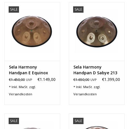
SALE
SALE
Sela Harmony
Sela Harmony
Handpan E Equinox
Handpan D Sabye 213
302
€1.149,00
€1.399,00
€1.450,00
€1.650,00
UVP
UVP
* Inkl. MwSt. zzgl.
* Inkl. MwSt. zzgl.
Versandkosten
Versandkosten
SALE
SALE