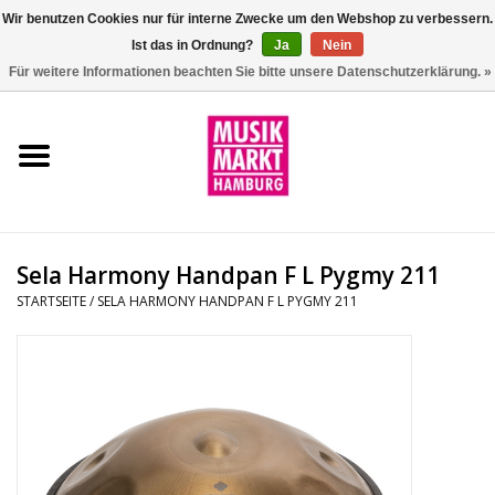
Wir benutzen Cookies nur für interne Zwecke um den Webshop zu verbessern.
Ist das in Ordnung?
Ja
Nein
0 Artikel - €0,00
Für weitere Informationen beachten Sie bitte unsere Datenschutzerklärung. »
Startseite
Aktion
Git/Bass/Ukulele
Sela Harmony Handpan F L Pygmy 211
Drums
STARTSEITE
/
SELA HARMONY HANDPAN F L PYGMY 211
Percussion
Tasteninstrumente
DJ