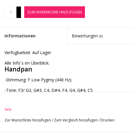
Noten-Zubehör
+
ZUM WARENKORB HINZUFÜGEN
-
Jobbörse
Informationen
Bewertungen
(0)
Marken
Verfügbarkeit:
Auf Lager
Alle Info´s im Überblick:
Handpan
-Stimmung: F Low Pygmy (440 Hz)
-Töne: F3/ G3, G#3, C4, D#4, F4, G4, G#4, C5
-Material: Edelstahl (rostfrei)
Sela
-professionell gestimmt
Zur Wunschliste hinzufügen
/
Zum Vergleich hinzufügen
/
Drucken
-handgefertigt
-Farbe: Gold