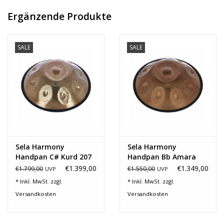
-inkl. gepolsterte Tasche mit Rucksackgarnitur
Ergänzende Produkte
SALE
SALE
Sela Harmony
Sela Harmony
Handpan C# Kurd 207
Handpan Bb Amara
300
€1.399,00
€1.349,00
€1.799,00
€1.550,00
UVP
UVP
* Inkl. MwSt. zzgl.
* Inkl. MwSt. zzgl.
Versandkosten
Versandkosten