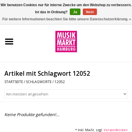
Wir benutzen Cookies nur für interne Zwecke um den Webshop zu verbessern.
Ist das in Ordnung?
Ja
Nein
0 Artikel - €0,00
Für weitere Informationen beachten Sie bitte unsere Datenschutzerklärung. »
Startseite
Aktion
Git/Bass/Ukulele
Artikel mit Schlagwort 12052
Drums
STARTSEITE
/
SCHLAGWORTE
/
12052
Percussion
Tasteninstrumente
Keine Produkte gefunden!...
DJ
* Inkl. MwSt. zzgl.
Versandkosten