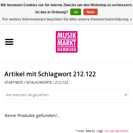
Wir benutzen Cookies nur für interne Zwecke um den Webshop zu verbessern.
Ist das in Ordnung?
Ja
Nein
0 Artikel - €0,00
Für weitere Informationen beachten Sie bitte unsere Datenschutzerklärung. »
Startseite
Aktion
Git/Bass/Ukulele
Artikel mit Schlagwort 212.122
Drums
STARTSEITE
/
SCHLAGWORTE
/
212.122
Percussion
Tasteninstrumente
Keine Produkte gefunden!...
DJ
* Inkl. MwSt. zzgl.
Versandkosten