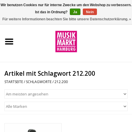
Wir benutzen Cookies nur für interne Zwecke um den Webshop zu verbessern.
Ist das in Ordnung?
Ja
Nein
0 Artikel - €0,00
Für weitere Informationen beachten Sie bitte unsere Datenschutzerklärung. »
Startseite
Aktion
Git/Bass/Ukulele
Artikel mit Schlagwort 212.200
Drums
STARTSEITE
/
SCHLAGWORTE
/
212.200
Percussion
Tasteninstrumente
DJ