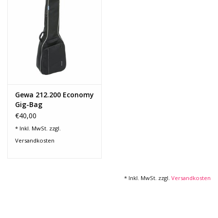
Recording
Lichttechnik
PA-Anlage
Gewa 212.200 Economy
Traditionelle Instrumente
Gig-Bag
Westerngitarre
€40,00
Signalprozessoren & Effekte
* Inkl. MwSt. zzgl.
Versandkosten
Star-Club Merch
* Inkl. MwSt. zzgl.
Versandkosten
Sound Equipment
Vermietung