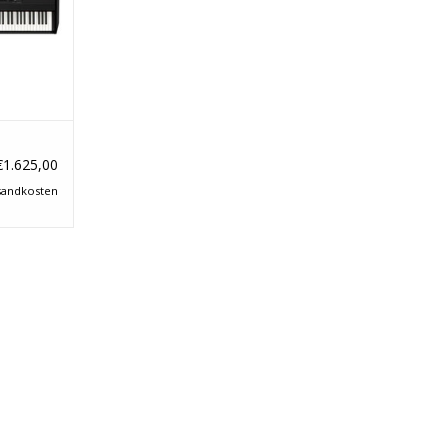
kpunkt und
hetischem
amaha CFX
Imperial)
€1.625,00
sandkosten
NZUFÜGEN