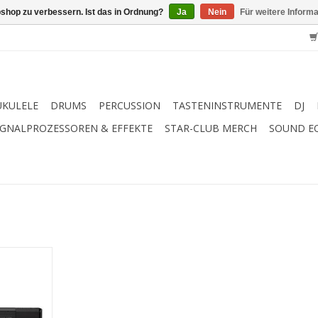
shop zu verbessern. Ist das in Ordnung?
Ja
Nein
Für weitere Inform
UKULELE
DRUMS
PERCUSSION
TASTENINSTRUMENTE
DJ
IGNALPROZESSOREN & EFFEKTE
STAR-CLUB MERCH
SOUND E
o
ten mit
andTouch-