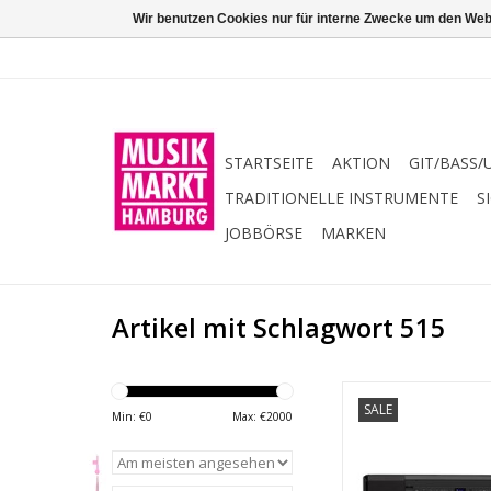
Wir benutzen Cookies nur für interne Zwecke um den Web
STARTSEITE
AKTION
GIT/BASS/
TRADITIONELLE INSTRUMENTE
S
JOBBÖRSE
MARKEN
Artikel mit Schlagwort 515
Digital Pian
SALE
Min: €
0
Max: €
2000
88 gewichtete Tas
Hammermechanik (Gr
S)