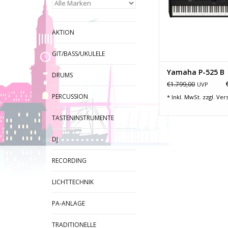
Holztasten mit Druc
Decklagen aus synt
Elfenbein
AKTION
542 Sounds (inkl. Y
Piano, Bösendorfer 
GIT/BASS/UKULELE
Dual/Layer
Split
Yamaha P-525 B
DRUMS
Duo
€1.799,00
UVP
40
PERCUSSION
* Inkl. MwSt. zzgl.
Ver
ZUM WARENKORB HI
TASTENINSTRUMENTE
DJ
RECORDING
LICHTTECHNIK
PA-ANLAGE
TRADITIONELLE