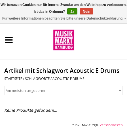
Wir benutzen Cookies nur für interne Zwecke um den Webshop zu verbessern.
Ist das in Ordnung?
Ja
Nein
0 Artikel - €0,00
Für weitere Informationen beachten Sie bitte unsere Datenschutzerklärung. »
Startseite
Aktion
Git/Bass/Ukulele
Artikel mit Schlagwort Acoustic E Drums
Drums
STARTSEITE
/
SCHLAGWORTE
/
ACOUSTIC E DRUMS
Percussion
Tasteninstrumente
Keine Produkte gefunden!...
DJ
* Inkl. MwSt. zzgl.
Versandkosten