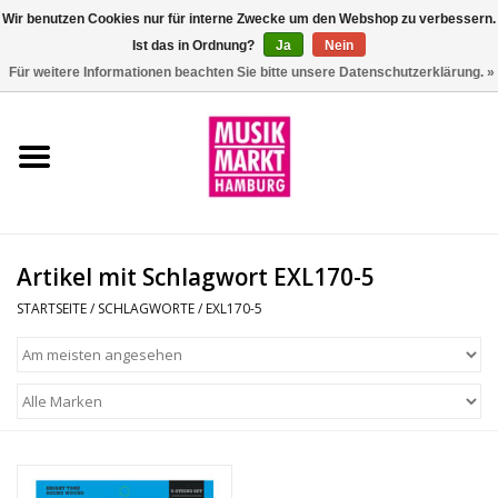
Wir benutzen Cookies nur für interne Zwecke um den Webshop zu verbessern.
Ist das in Ordnung?
Ja
Nein
0 Artikel - €0,00
Für weitere Informationen beachten Sie bitte unsere Datenschutzerklärung. »
Startseite
Aktion
Git/Bass/Ukulele
Artikel mit Schlagwort EXL170-5
Drums
STARTSEITE
/
SCHLAGWORTE
/
EXL170-5
Percussion
Tasteninstrumente
DJ