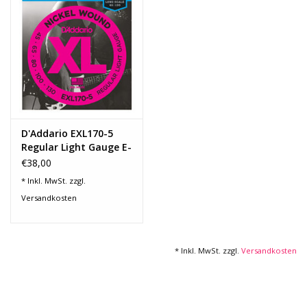
Recording
Lichttechnik
PA-Anlage
D'Addario EXL170-5
Traditionelle Instrumente
Regular Light Gauge E-
Bass
€38,00
Signalprozessoren & Effekte
* Inkl. MwSt. zzgl.
Versandkosten
Star-Club Merch
* Inkl. MwSt. zzgl.
Versandkosten
Sound Equipment
Vermietung