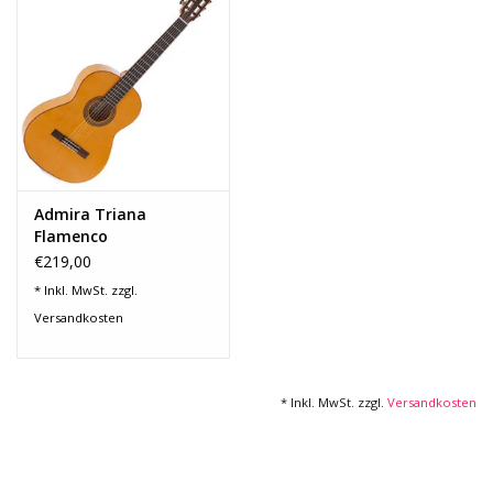
Recording
Lichttechnik
PA-Anlage
Admira Triana
Traditionelle Instrumente
Flamenco
€219,00
Signalprozessoren & Effekte
* Inkl. MwSt. zzgl.
Versandkosten
Star-Club Merch
* Inkl. MwSt. zzgl.
Versandkosten
Sound Equipment
Vermietung