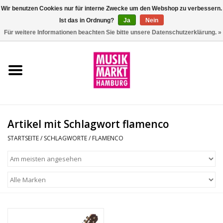
Wir benutzen Cookies nur für interne Zwecke um den Webshop zu verbessern.
Ist das in Ordnung?
Ja
Nein
0 Artikel - €0,00
Für weitere Informationen beachten Sie bitte unsere Datenschutzerklärung. »
Startseite
Aktion
Git/Bass/Ukulele
Artikel mit Schlagwort flamenco
Drums
STARTSEITE
/
SCHLAGWORTE
/
FLAMENCO
Percussion
Tasteninstrumente
DJ