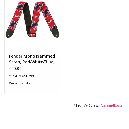
Recording
Lichttechnik
PA-Anlage
Fender Monogrammed
Traditionelle Instrumente
Strap, Red/White/Blue,
2"
€20,00
Signalprozessoren & Effekte
* Inkl. MwSt. zzgl.
Versandkosten
Star-Club Merch
* Inkl. MwSt. zzgl.
Versandkosten
Sound Equipment
Vermietung