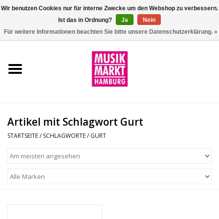
Wir benutzen Cookies nur für interne Zwecke um den Webshop zu verbessern.
Ist das in Ordnung?
Ja
Nein
0 Artikel - €0,00
Für weitere Informationen beachten Sie bitte unsere Datenschutzerklärung. »
Startseite
Aktion
Git/Bass/Ukulele
Artikel mit Schlagwort Gurt
Drums
STARTSEITE
/
SCHLAGWORTE
/
GURT
Percussion
Tasteninstrumente
DJ