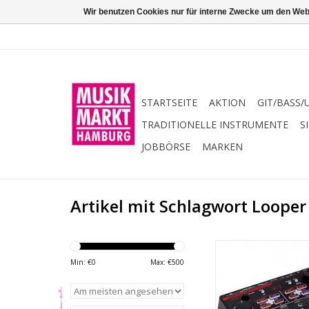
Wir benutzen Cookies nur für interne Zwecke um den Web
STARTSEITE
AKTION
GIT/BASS/
TRADITIONELLE INSTRUMENTE
S
JOBBÖRSE
MARKEN
Artikel mit Schlagwort Looper
Boss RC-202 - Der L
Fingerspitzengefühl
Min: €
0
Max: €
500
kreative Neuz
ZUM WARENKORB HI