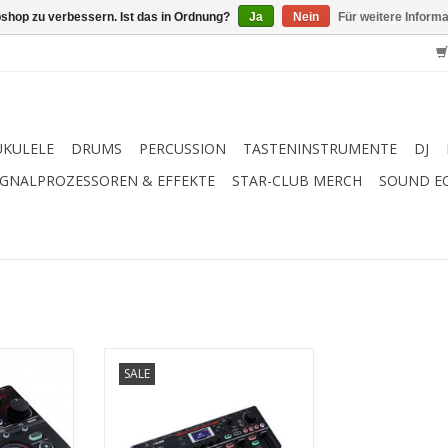
shop zu verbessern. Ist das in Ordnung?
Ja
Nein
Für weitere Inform
UKULELE
DRUMS
PERCUSSION
TASTENINSTRUMENTE
DJ
IGNALPROZESSOREN & EFFEKTE
STAR-CLUB MERCH
SOUND E
ooper mit
Boss RC-505 MkII - Looping-
SALE
 für die
Magie unter deinen Fingern
eit
ZUM WARENKORB HINZUFÜGEN
NZUFÜGEN