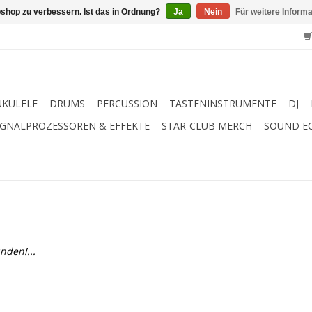
shop zu verbessern. Ist das in Ordnung?
Ja
Nein
Für weitere Inform
UKULELE
DRUMS
PERCUSSION
TASTENINSTRUMENTE
DJ
IGNALPROZESSOREN & EFFEKTE
STAR-CLUB MERCH
SOUND E
nden!...