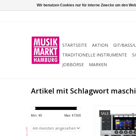
Wir benutzen Cookies nur für interne Zwecke um den Web
STARTSEITE
AKTION
GIT/BASS/
TRADITIONELLE INSTRUMENTE
S
JOBBÖRSE
MARKEN
Artikel mit Schlagwort masch
Alle Info´s im Üb
SALE
Min: €
0
Max: €
1500
Stand-alone Gro
MASCHINE+ ist Samp