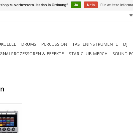
shop zu verbessern. Ist das in Ordnung?
Ja
Nein
Für weitere Inform
UKULELE
DRUMS
PERCUSSION
TASTENINSTRUMENTE
DJ
IGNALPROZESSOREN & EFFEKTE
STAR-CLUB MERCH
SOUND E
in
erblick
vebox!
ler, Drum-