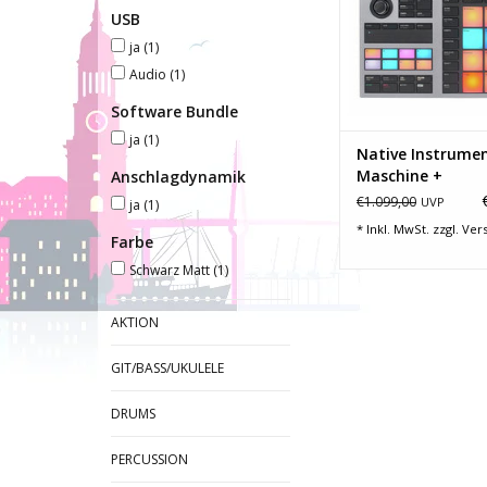
Machine und Synth – 
USB
Kraftpaket im Studio 
ja
(1)
Bühne. Lass deinen 
Audio
(1)
Hause, jamme mit
anderen Geräten und
Software Bundle
in Sekundenschnel
ja
(1)
ZUM WARENKORB HI
Native Instrume
Maschine +
Anschlagdynamik
€1.099,00
UVP
ja
(1)
* Inkl. MwSt. zzgl.
Ver
Farbe
Schwarz Matt
(1)
AKTION
GIT/BASS/UKULELE
DRUMS
PERCUSSION