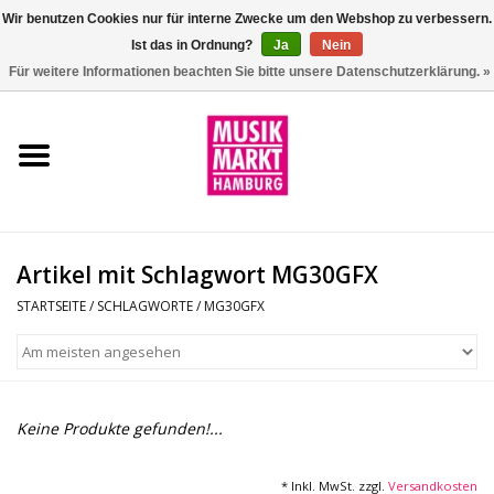
Wir benutzen Cookies nur für interne Zwecke um den Webshop zu verbessern.
Ist das in Ordnung?
Ja
Nein
0 Artikel - €0,00
Für weitere Informationen beachten Sie bitte unsere Datenschutzerklärung. »
Startseite
Aktion
Git/Bass/Ukulele
Artikel mit Schlagwort MG30GFX
Drums
STARTSEITE
/
SCHLAGWORTE
/
MG30GFX
Percussion
Tasteninstrumente
Keine Produkte gefunden!...
DJ
* Inkl. MwSt. zzgl.
Versandkosten