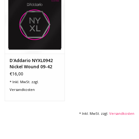
Recording
Lichttechnik
PA-Anlage
D'Addario NYXL0942
Traditionelle Instrumente
Nickel Wound 09-42
Super Light
€16,00
Signalprozessoren & Effekte
* Inkl. MwSt. zzgl.
Versandkosten
Star-Club Merch
* Inkl. MwSt. zzgl.
Versandkosten
Sound Equipment
Vermietung