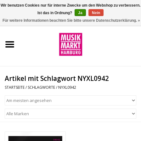
Wir benutzen Cookies nur für interne Zwecke um den Webshop zu verbessern.
Ist das in Ordnung?
Ja
Nein
0 Artikel - €0,00
Für weitere Informationen beachten Sie bitte unsere Datenschutzerklärung. »
Startseite
Aktion
Git/Bass/Ukulele
Artikel mit Schlagwort NYXL0942
Drums
STARTSEITE
/
SCHLAGWORTE
/
NYXL0942
Percussion
Tasteninstrumente
DJ