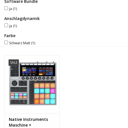
Software Bundle
ja
(1)
Recording
Anschlagdynamik
ja
(1)
Lichttechnik
Farbe
Schwarz Matt
(1)
PA-Anlage
Traditionelle Instrumente
SALE
Signalprozessoren & Effekte
Star-Club Merch
Sound Equipment
Vermietung
Native Instruments
Maschine +