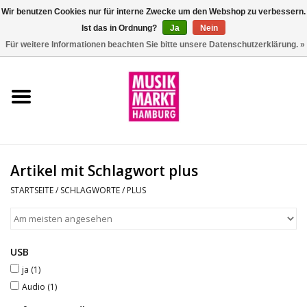
Wir benutzen Cookies nur für interne Zwecke um den Webshop zu verbessern.
Ist das in Ordnung?
Ja
Nein
0 Artikel - €0,00
Für weitere Informationen beachten Sie bitte unsere Datenschutzerklärung. »
Startseite
Aktion
Git/Bass/Ukulele
Artikel mit Schlagwort plus
Drums
STARTSEITE
/
SCHLAGWORTE
/
PLUS
Percussion
USB
Tasteninstrumente
ja
(1)
Audio
(1)
DJ