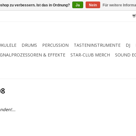
shop zu verbessern. Ist das in Ordnung?
Ja
Nein
Für weitere Inform
UKULELE
DRUMS
PERCUSSION
TASTENINSTRUMENTE
DJ
IGNALPROZESSOREN & EFFEKTE
STAR-CLUB MERCH
SOUND E
08
nden!...