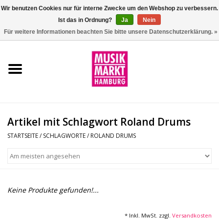
Wir benutzen Cookies nur für interne Zwecke um den Webshop zu verbessern.
Ist das in Ordnung?
Ja
Nein
0 Artikel - €0,00
Für weitere Informationen beachten Sie bitte unsere Datenschutzerklärung. »
Startseite
Aktion
Git/Bass/Ukulele
Artikel mit Schlagwort Roland Drums
Drums
STARTSEITE
/
SCHLAGWORTE
/
ROLAND DRUMS
Percussion
Tasteninstrumente
Keine Produkte gefunden!...
DJ
* Inkl. MwSt. zzgl.
Versandkosten