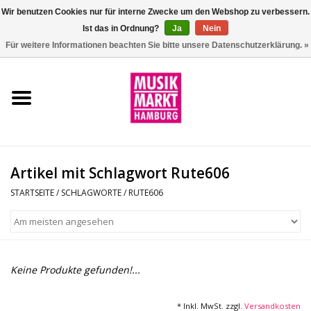
Wir benutzen Cookies nur für interne Zwecke um den Webshop zu verbessern.
Ist das in Ordnung?
Ja
Nein
0 Artikel - €0,00
Für weitere Informationen beachten Sie bitte unsere Datenschutzerklärung. »
Startseite
Aktion
Git/Bass/Ukulele
Artikel mit Schlagwort Rute606
Drums
STARTSEITE
/
SCHLAGWORTE
/
RUTE606
Percussion
Tasteninstrumente
Keine Produkte gefunden!...
DJ
* Inkl. MwSt. zzgl.
Versandkosten