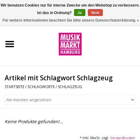
Wir benutzen Cookies nur für interne Zwecke um den Webshop zu verbessern.
Ist das in Ordnung?
Ja
Nein
0 Artikel - €0,00
Für weitere Informationen beachten Sie bitte unsere Datenschutzerklärung. »
Startseite
Aktion
Git/Bass/Ukulele
Artikel mit Schlagwort Schlagzeug
Drums
STARTSEITE
/
SCHLAGWORTE
/
SCHLAGZEUG
Percussion
Tasteninstrumente
Keine Produkte gefunden!...
DJ
* Inkl. MwSt. zzgl.
Versandkosten