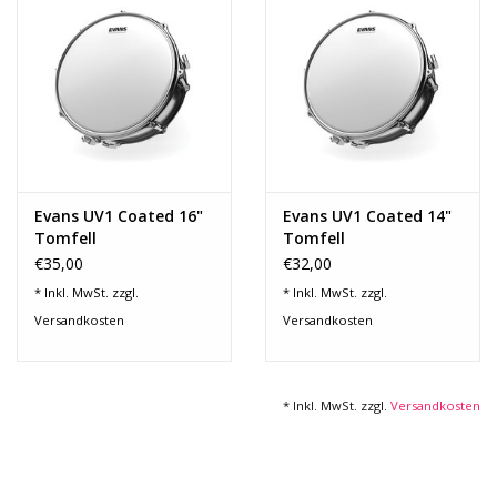
Recording
Lichttechnik
PA-Anlage
Evans UV1 Coated 16"
Evans UV1 Coated 14"
Traditionelle Instrumente
Tomfell
Tomfell
€35,00
€32,00
Signalprozessoren & Effekte
* Inkl. MwSt. zzgl.
* Inkl. MwSt. zzgl.
Versandkosten
Versandkosten
Star-Club Merch
* Inkl. MwSt. zzgl.
Versandkosten
Sound Equipment
Vermietung