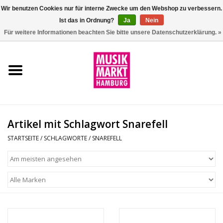
Wir benutzen Cookies nur für interne Zwecke um den Webshop zu verbessern.
Ist das in Ordnung?
Ja
Nein
0 Artikel - €0,00
Für weitere Informationen beachten Sie bitte unsere Datenschutzerklärung. »
Startseite
Aktion
Git/Bass/Ukulele
Artikel mit Schlagwort Snarefell
Drums
STARTSEITE
/
SCHLAGWORTE
/
SNAREFELL
Percussion
Tasteninstrumente
DJ