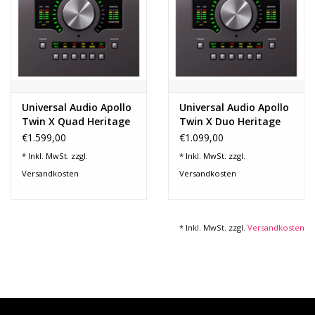
Recording
Lichttechnik
Universal Audio Apollo
Universal Audio Apollo
PA-Anlage
Twin X Quad Heritage
Twin X Duo Heritage
Ed.
Ed.
€1.599,00
€1.099,00
Traditionelle Instrumente
* Inkl. MwSt. zzgl.
* Inkl. MwSt. zzgl.
Versandkosten
Versandkosten
Signalprozessoren & Effekte
Star-Club Merch
* Inkl. MwSt. zzgl.
Versandkosten
Sound Equipment
Vermietung