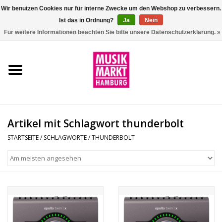
Wir benutzen Cookies nur für interne Zwecke um den Webshop zu verbessern.
Ist das in Ordnung?
Ja
Nein
0 Artikel - €0,00
Für weitere Informationen beachten Sie bitte unsere Datenschutzerklärung. »
Startseite
Aktion
Git/Bass/Ukulele
Artikel mit Schlagwort thunderbolt
Drums
STARTSEITE
/
SCHLAGWORTE
/
THUNDERBOLT
Percussion
Tasteninstrumente
DJ