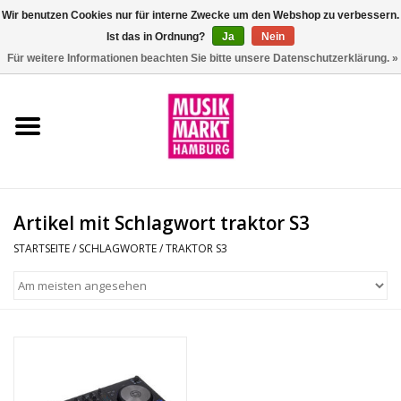
Wir benutzen Cookies nur für interne Zwecke um den Webshop zu verbessern.
Ist das in Ordnung?
Ja
Nein
0 Artikel - €0,00
Für weitere Informationen beachten Sie bitte unsere Datenschutzerklärung. »
Startseite
Aktion
Git/Bass/Ukulele
Artikel mit Schlagwort traktor S3
Drums
STARTSEITE
/
SCHLAGWORTE
/
TRAKTOR S3
Percussion
Tasteninstrumente
DJ