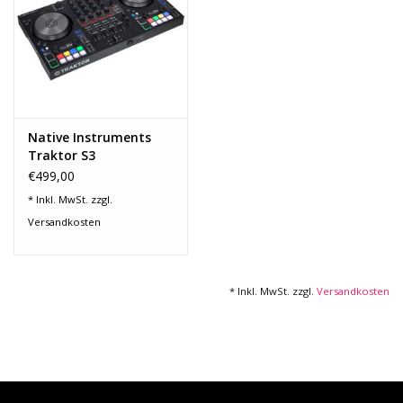
Recording
Lichttechnik
Native Instruments
PA-Anlage
Traktor S3
€499,00
Traditionelle Instrumente
* Inkl. MwSt. zzgl.
Versandkosten
Signalprozessoren & Effekte
Star-Club Merch
* Inkl. MwSt. zzgl.
Versandkosten
Sound Equipment
Vermietung