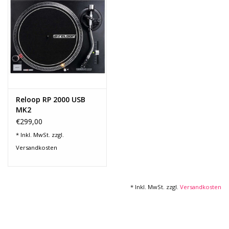
Recording
Lichttechnik
PA-Anlage
Reloop RP 2000 USB
Traditionelle Instrumente
MK2
€299,00
Signalprozessoren & Effekte
* Inkl. MwSt. zzgl.
Versandkosten
Star-Club Merch
* Inkl. MwSt. zzgl.
Versandkosten
Sound Equipment
Vermietung