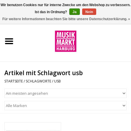
Wir benutzen Cookies nur für interne Zwecke um den Webshop zu verbessern.
Ist das in Ordnung?
Ja
Nein
0 Artikel - €0,00
Für weitere Informationen beachten Sie bitte unsere Datenschutzerklärung. »
Startseite
Aktion
Git/Bass/Ukulele
Artikel mit Schlagwort usb
Drums
STARTSEITE
/
SCHLAGWORTE
/
USB
Percussion
Tasteninstrumente
DJ