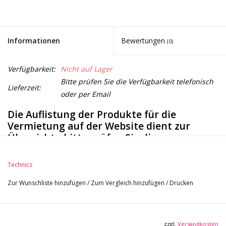
Noten-Zubehör
Jobbörse
Informationen
Bewertungen
(0)
Marken
Verfügbarkeit:
Nicht auf Lager
Bitte prüfen Sie die Verfügbarkeit telefonisch
Lieferzeit:
oder per Email
Die Auflistung der Produkte für die
Vermietung auf der Website dient zur
Übersicht - bitte prüfen Sie die
Verfügbarkeit telefonisch unter 040-
3554510 oder per Email an
Technics
info@musikmarkthamburg.de
Zur Wunschliste hinzufügen
/
Zum Vergleich hinzufügen
/
Drucken
zzgl.
Versandkosten