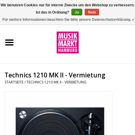
Wir benutzen Cookies nur für interne Zwecke um den Webshop zu verbessern.
Ist das in Ordnung?
Ja
Nein
0 Artikel - €0,00
Für weitere Informationen beachten Sie bitte unsere Datenschutzerklärung. »
Startseite
Aktion
Git/Bass/Ukulele
Technics 1210 MK II - Vermietung
Drums
STARTSEITE
/
TECHNICS 1210 MK II - VERMIETUNG
Percussion
Tasteninstrumente
DJ