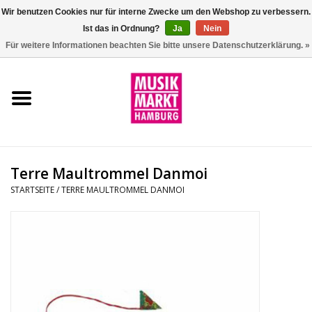
Wir benutzen Cookies nur für interne Zwecke um den Webshop zu verbessern.
Ist das in Ordnung?
Ja
Nein
0 Artikel - €0,00
Für weitere Informationen beachten Sie bitte unsere Datenschutzerklärung. »
Startseite
Aktion
Git/Bass/Ukulele
Terre Maultrommel Danmoi
Drums
STARTSEITE
/
TERRE MAULTROMMEL DANMOI
Percussion
Tasteninstrumente
DJ