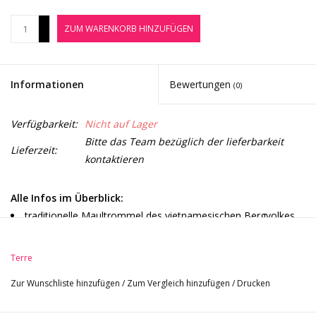
Noten-Zubehör
+
ZUM WARENKORB HINZUFÜGEN
-
Jobbörse
Informationen
Bewertungen
(0)
Marken
Verfügbarkeit:
Nicht auf Lager
Bitte das Team bezüglich der lieferbarkeit
Lieferzeit:
kontaktieren
Alle Infos im Überblick:
traditionelle Maultrommel des vietnamesischen Bergvolkes
Hmong
aus feinem Messing
Terre
lässt sich leicht spielen und überrascht durch ihren präzisen
Zur Wunschliste hinzufügen
/
Zum Vergleich hinzufügen
/
Drucken
und lang schwingenden Grundton, der sich fein modulieren lässt
Inkl. Bambushülle