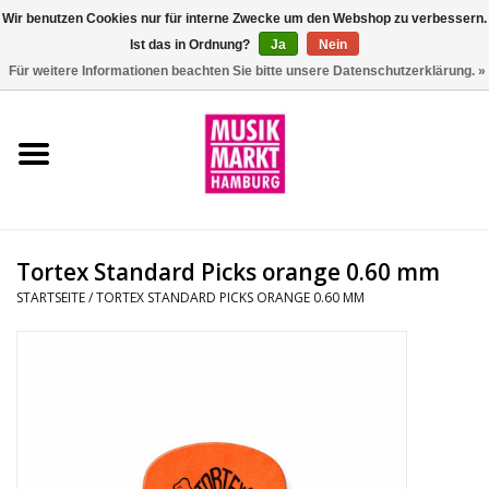
Wir benutzen Cookies nur für interne Zwecke um den Webshop zu verbessern.
Ist das in Ordnung?
Ja
Nein
0 Artikel - €0,00
Für weitere Informationen beachten Sie bitte unsere Datenschutzerklärung. »
Startseite
Aktion
Git/Bass/Ukulele
Tortex Standard Picks orange 0.60 mm
Drums
STARTSEITE
/
TORTEX STANDARD PICKS ORANGE 0.60 MM
Percussion
Tasteninstrumente
DJ