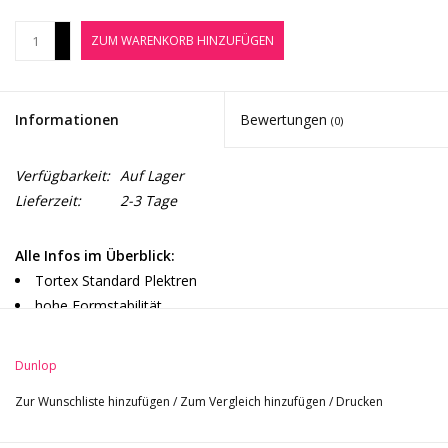
Noten-Zubehör
+
ZUM WARENKORB HINZUFÜGEN
-
Jobbörse
Informationen
Bewertungen
(0)
Marken
Verfügbarkeit:
Auf Lager
Lieferzeit:
2-3 Tage
Alle Infos im Überblick:
Tortex Standard Plektren
hohe Formstabilität
langlebig
Dunlop
Zur Wunschliste hinzufügen
/
Zum Vergleich hinzufügen
/
Drucken