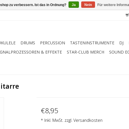
shop zu verbessern. Ist das in Ordnung?
Ja
Nein
Für weitere Inform
UKULELE
DRUMS
PERCUSSION
TASTENINSTRUMENTE
DJ
IGNALPROZESSOREN & EFFEKTE
STAR-CLUB MERCH
SOUND E
itarre
€8,95
* Inkl. MwSt. zzgl.
Versandkosten