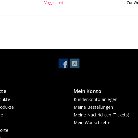
Voggenreiter
Zur Wu
kte
Mein Konto
dukte
Kundenkonto anlegen
odukte
Meine Bestellungen
te
Meine Nachrichten (Tickets)
Mein Wunschzettel
orte
d