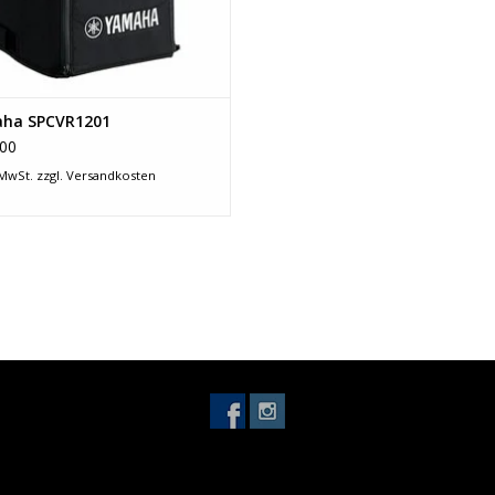
Die leichten Hochleistungs-Class-D-Endstufen s
Leistung abzugeben und dabei bis zu 132 dB Sc
Schalldrücken die Transparenz und die Dynamik 
*Die DBR10 erreicht eine Ausgangsleistung vo
ha SPCVR1201
Maßgefertigte Schallwandler
00
 MwSt. zzgl.
Versandkosten
Die Hochleistungs-Tieftöner liefern einen defin
Verzerrungen, während die präzisen 1,4"-Druc
ausgeben.
*Die DBR10 verfügt über einen 1"-Druckkammer
Robustes Gehäuse, das den Tra
Die Boxen der DBR-Serie verfügen über kompak
lassen sie sich von allen aktiven Lautsprecher
Stahlgitter stabilisiert die Box zusätzlich und