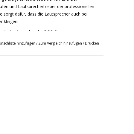
tufen und Lautsprechertreiber der professionellen
 sorgt dafür, dass die Lautsprecher auch bei
r klingen.
, die Lautsprecher der DBR-Serie warten nur
ntfalten zu dürfen. Und weil sich die Boxen extrem
nschliste hinzufügen
/
Zum Vergleich hinzufügen
/
Drucken
mpfehlen sie sich wie kein anderes aktives Modell
hinaus verwendet die DBR-Serie genau jene
für die Aktivstufen und Schallwandler der Profi-
 sorgt dafür, dass die Lautsprecher auch bei
erkommen. Die DBR-Lautsprecher sind in den
und verfügen über ein neu entwickeltes, stabiles und
r FOH-Sound ebenso prima eignet wie für
ndungen. Ob es um einen Live-Gig, ein DJ-Set
 die Lautsprecher der DBR-Serie holen alles aus
fen mit 1000W