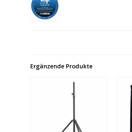
Ergänzende Produkte
König & Meyer 21436 Boxenstativ -
Yamah
schwarz
Ihr
Wetter
ZUM WARENKORB HINZUFÜGEN
Laut
Z