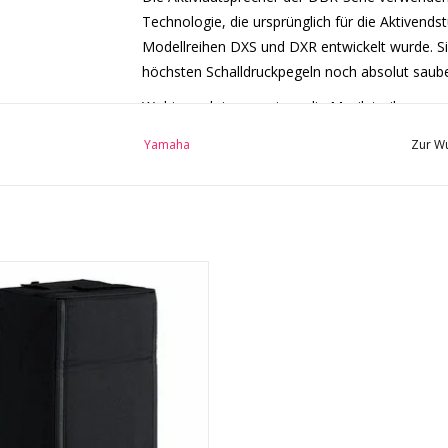
Technologie, die ursprünglich für die Aktivends
Modellreihen DXS und DXR entwickelt wurde. Sie
höchsten Schalldruckpegeln noch absolut saube
Wohin auch immer einen die Musik treiben mag
darauf, ihren kraftvollen und sauberen Sound e
Yamaha
Zur Wu
einfach transportieren und einrichten lassen, e
von Yamaha für mobile Anwendungen. Darüber 
hochmoderne DSP-Technologie, die ursprünglich 
Modellreihen DXS und DXR entwickelt wurde. Sie
höchsten Schalldruckpegeln noch glasklar rüb
a Lautsprecherabdeckungen, die
Ausführungen mit 10'', 12'' und 15'' erhältlich 
e Lautsprecher vor ungünstigen
dennoch extrem leichtes Gehäuse, das sich fü
bedingungen schützen. (Kompatible
sprecher: DXR12, DBR12, CBR12)
Bodenmonitoring und sogar für geflogene Anwe
oder die Moderation einer Veranstaltung geht -
UM WARENKORB HINZUFÜGEN
dem Event heraus, was möglich ist.
Hocheffiziente Class-D-Endstu