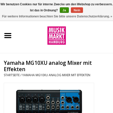
Wir benutzen Cookies nur für interne Zwecke um den Webshop zu verbessern.
Ist das in Ordnung?
Ja
Nein
0 Artikel - €0,00
Für weitere Informationen beachten Sie bitte unsere Datenschutzerklärung. »
Startseite
Aktion
Git/Bass/Ukulele
Yamaha MG10XU analog Mixer mit
Drums
Effekten
STARTSEITE
/
YAMAHA MG10XU ANALOG MIXER MIT EFFEKTEN
Percussion
Tasteninstrumente
DJ