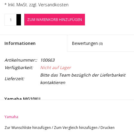
Noten-Zubehör
* Inkl. MwSt. zzgl.
Versandkosten
+
ZUM WARENKORB HINZUFÜGEN
Jobbörse
-
Marken
Informationen
Bewertungen
(0)
Artikelnummer::
100663
Verfügbarkeit:
Nicht auf Lager
Bitte das Team bezüglich der Lieferbarkeit
Lieferzeit:
kontaktieren
Yamaha MG10XU
Yamaha
Live- und Studiotauglich!
Zur Wunschliste hinzufügen
/
Zum Vergleich hinzufügen
/
Drucken
Wer eigene Mischungen produzieren möchte, die sich vor