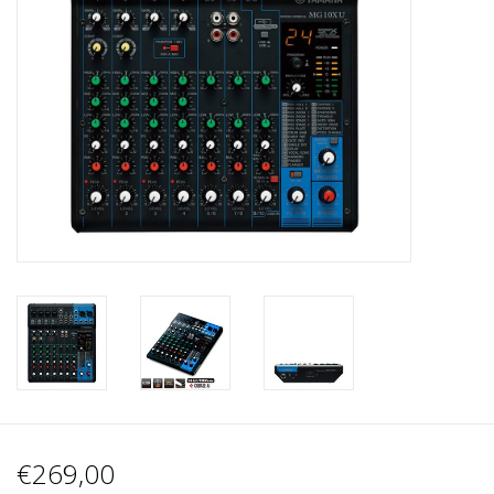
Recording
Lichttechnik
PA-Anlage
Traditionelle Instrumente
Signalprozessoren & Effekte
Star-Club Merch
Sound Equipment
Vermietung
€269,00