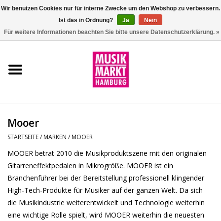
Wir benutzen Cookies nur für interne Zwecke um den Webshop zu verbessern.
Ist das in Ordnung?
Ja
Nein
0 Artikel - €0,00
Für weitere Informationen beachten Sie bitte unsere Datenschutzerklärung. »
Startseite
Aktion
Git/Bass/Ukulele
Mooer
Drums
STARTSEITE
/
MARKEN
/
MOOER
MOOER betrat 2010 die Musikproduktszene mit den originalen
Percussion
Gitarreneffektpedalen in Mikrogröße. MOOER ist ein
Branchenführer bei der Bereitstellung professionell klingender
Tasteninstrumente
High-Tech-Produkte für Musiker auf der ganzen Welt. Da sich
die Musikindustrie weiterentwickelt und Technologie weiterhin
DJ
eine wichtige Rolle spielt, wird MOOER weiterhin die neuesten