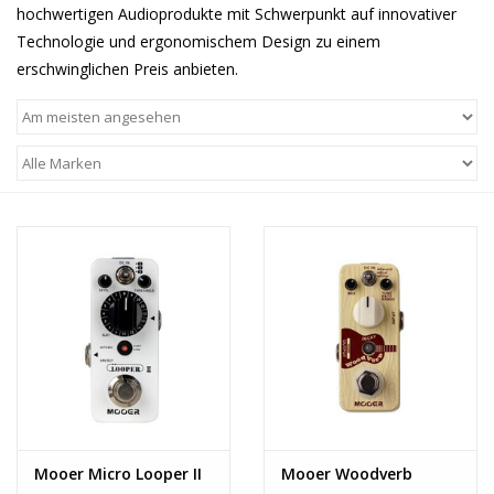
hochwertigen Audioprodukte mit Schwerpunkt auf innovativer
Technologie und ergonomischem Design zu einem
Recording
erschwinglichen Preis anbieten.
Lichttechnik
PA-Anlage
Traditionelle Instrumente
Signalprozessoren & Effekte
Star-Club Merch
Sound Equipment
Vermietung
Mooer Micro Looper II
Mooer Woodverb