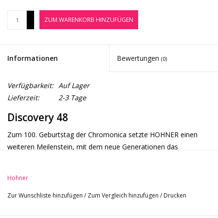
Noten-Zubehör
+
ZUM WARENKORB HINZUFÜGEN
-
Jobbörse
Informationen
Bewertungen
(0)
Marken
Verfügbarkeit:
Auf Lager
Lieferzeit:
2-3 Tage
Discovery 48
Zum 100. Geburtstag der Chromonica setzte HOHNER einen
weiteren Meilenstein, mit dem neue Generationen das
chromatische Spielen besonders einfach für sich entdecken
können. Die Discovery 48 ist die ideale Chromonica für den
Hohner
Hobbyspieler und Einsteiger.
Zur Wunschliste hinzufügen
/
Zum Vergleich hinzufügen
/
Drucken
Durch die komplett verschraubte Bauweise kann das Instrument