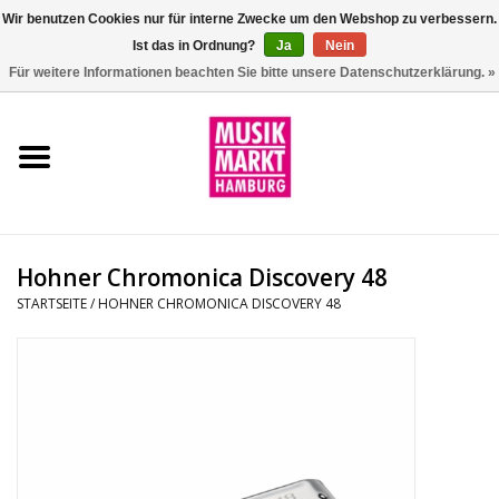
Wir benutzen Cookies nur für interne Zwecke um den Webshop zu verbessern.
Ist das in Ordnung?
Ja
Nein
0 Artikel - €0,00
Für weitere Informationen beachten Sie bitte unsere Datenschutzerklärung. »
Startseite
Aktion
Git/Bass/Ukulele
Hohner Chromonica Discovery 48
Drums
STARTSEITE
/
HOHNER CHROMONICA DISCOVERY 48
Percussion
Tasteninstrumente
DJ