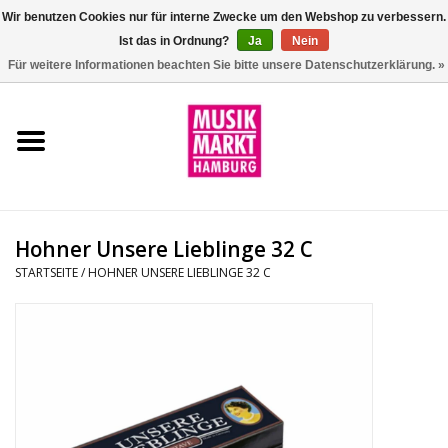
Wir benutzen Cookies nur für interne Zwecke um den Webshop zu verbessern.
Ist das in Ordnung?
Ja
Nein
0 Artikel - €0,00
Für weitere Informationen beachten Sie bitte unsere Datenschutzerklärung. »
Startseite
Aktion
Git/Bass/Ukulele
Hohner Unsere Lieblinge 32 C
Drums
STARTSEITE
/
HOHNER UNSERE LIEBLINGE 32 C
Percussion
Tasteninstrumente
DJ