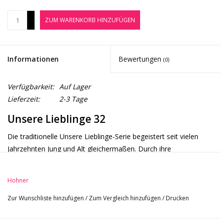
Noten-Zubehör
+
ZUM WARENKORB HINZUFÜGEN
-
Jobbörse
Informationen
Bewertungen
(0)
Marken
Verfügbarkeit:
Auf Lager
Lieferzeit:
2-3 Tage
Unsere Lieblinge 32
Die traditionelle Unsere Lieblinge-Serie begeistert seit vielen
Jahrzehnten Jung und Alt gleichermaßen. Durch ihre
geschwungene Form schmiegt sie sich ideal an die Lippen an,
was ein sehr angenehmes, gleichmäßiges Spielen ermöglicht.
Hohner
Durch die Verwendung eines formstabilen Ahorn-
Kanzellenkörpers, hochwertiger Stimmplatten und filigran
Zur Wunschliste hinzufügen
/
Zum Vergleich hinzufügen
/
Drucken
gearbeiteter Edelstahl-Deckelplatten klingen die Modelle