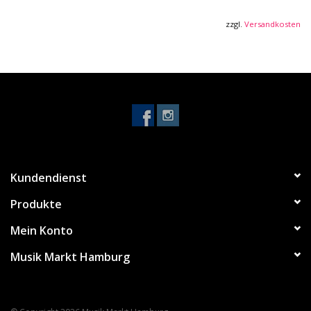
angenehm weich und rund.
zzgl.
Versandkosten
Insgesamt stehen zwei verschiedene Größen mit
unterschiedlichen Tonumfängen zur Auswahl.
Der Klassiker im neuen Gewand bietet zahlreiche
Verbesserungen. Ohne von der traditionellen Form abzuweichen
haben wir den Körper deutlich luftdichter und den Deckel
erheblich komfortabler für Lippen und Hände gemacht. Die
verschraubten Deckel erlauben einfaches Reinigen und Warten
des Instruments.
Kundendienst
Features
Produkte
• 32 Stimmzungen aus Messing
Mein Konto
• Ahorn Kanzellenkörper
Musik Markt Hamburg
• 0,9 mm Stimmplatten aus Messing
• Richter/ Knittlinger Oktav - Stimmung