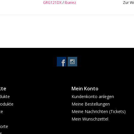
GRG121DX
/
Ibanez
Zur Wu
kte
Mein Konto
dukte
Kundenkonto anlegen
odukte
Meine Bestellungen
te
Meine Nachrichten (Tickets)
Mein Wunschzettel
orte
d