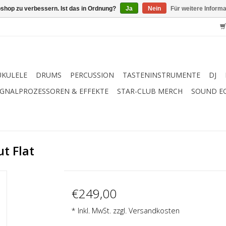
shop zu verbessern. Ist das in Ordnung?
Ja
Nein
Für weitere Inform
UKULELE
DRUMS
PERCUSSION
TASTENINSTRUMENTE
DJ
IGNALPROZESSOREN & EFFEKTE
STAR-CLUB MERCH
SOUND E
t Flat
€249,00
* Inkl. MwSt. zzgl.
Versandkosten