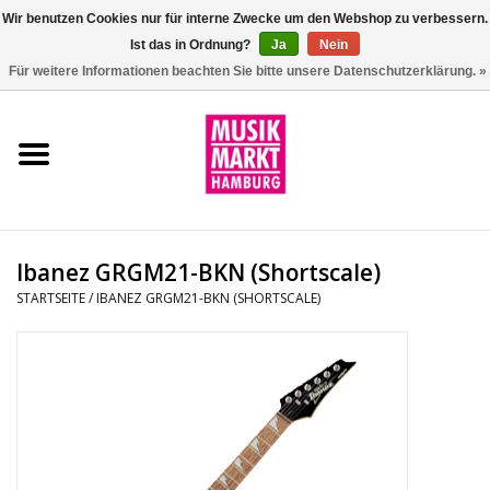
Wir benutzen Cookies nur für interne Zwecke um den Webshop zu verbessern.
Ist das in Ordnung?
Ja
Nein
0 Artikel - €0,00
Für weitere Informationen beachten Sie bitte unsere Datenschutzerklärung. »
Startseite
Aktion
Git/Bass/Ukulele
Ibanez GRGM21-BKN (Shortscale)
Drums
STARTSEITE
/
IBANEZ GRGM21-BKN (SHORTSCALE)
Percussion
Tasteninstrumente
DJ