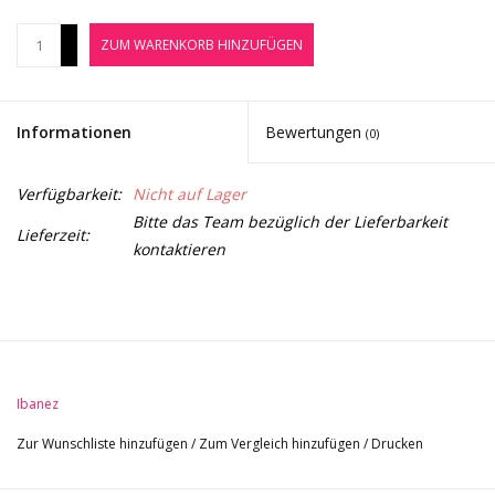
Noten-Zubehör
+
ZUM WARENKORB HINZUFÜGEN
-
Jobbörse
Informationen
Bewertungen
(0)
Marken
Verfügbarkeit:
Nicht auf Lager
Bitte das Team bezüglich der Lieferbarkeit
Lieferzeit:
kontaktieren
Ibanez
Zur Wunschliste hinzufügen
/
Zum Vergleich hinzufügen
/
Drucken