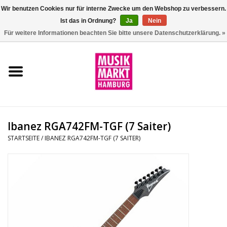
Wir benutzen Cookies nur für interne Zwecke um den Webshop zu verbessern.
Ist das in Ordnung?
Ja
Nein
0 Artikel - €0,00
Für weitere Informationen beachten Sie bitte unsere Datenschutzerklärung. »
Startseite
Aktion
Git/Bass/Ukulele
Ibanez RGA742FM-TGF (7 Saiter)
Drums
STARTSEITE
/
IBANEZ RGA742FM-TGF (7 SAITER)
Percussion
Tasteninstrumente
DJ