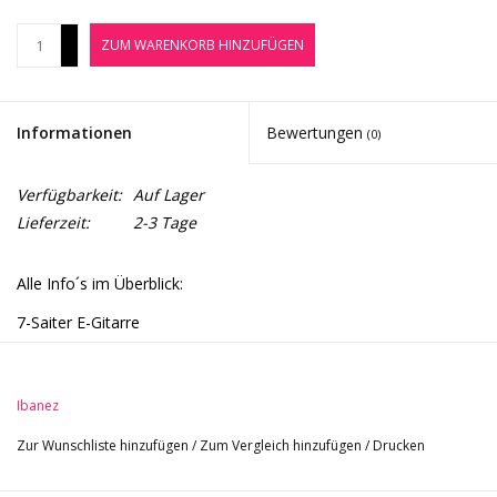
Noten-Zubehör
+
ZUM WARENKORB HINZUFÜGEN
-
Jobbörse
Informationen
Bewertungen
(0)
Marken
Verfügbarkeit:
Auf Lager
Lieferzeit:
2-3 Tage
Alle Info´s im Überblick:
7-Saiter E-Gitarre
Korpus: Meranti
Decke: Riegelahorn
Ibanez
3-teiliger Hals: Ahorn
Griffbrett: Jatoba
Zur Wunschliste hinzufügen
/
Zum Vergleich hinzufügen
/
Drucken
Mensur: 648 mm (25,5")