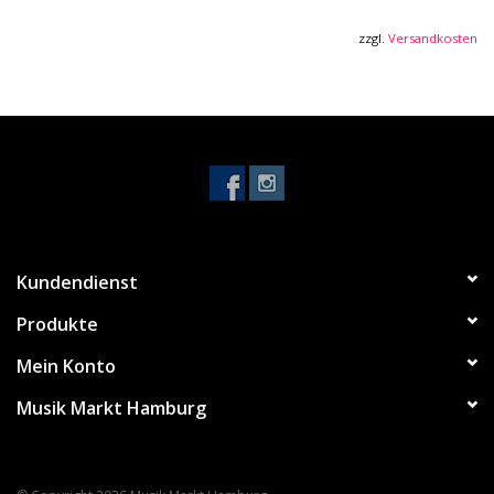
Sattelbreite: 48 mm
24 Jumbo Bünde
zzgl.
Versandkosten
Tonabnehmer: 2 Quantum Humbucker
1 Volume- und 1 Tonregler
5-Wege Schalter
F107 Steg
schwarze Hardware
Farbe: Transparent Gray Flat
Kundendienst
Produkte
Mein Konto
Musik Markt Hamburg