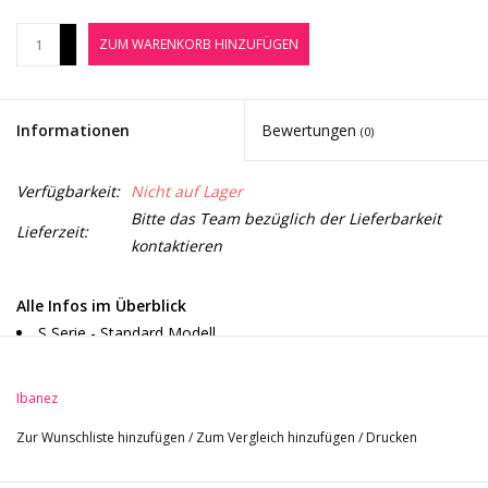
Noten-Zubehör
+
ZUM WARENKORB HINZUFÜGEN
-
Jobbörse
Informationen
Bewertungen
(0)
Marken
Verfügbarkeit:
Nicht auf Lager
Bitte das Team bezüglich der Lieferbarkeit
Lieferzeit:
kontaktieren
Alle Infos im Überblick
S Serie - Standard Modell
Korpus: Meranti
Hals: Wizard III Ahorn
Ibanez
Griffbrett: Jatoba
Zur Wunschliste hinzufügen
/
Zum Vergleich hinzufügen
/
Drucken
Griffbrettradius: 400 mm
Sattelbreite: 43 mm