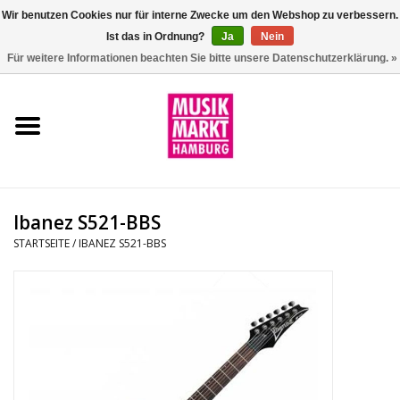
Wir benutzen Cookies nur für interne Zwecke um den Webshop zu verbessern.
Ist das in Ordnung?
Ja
Nein
0 Artikel - €0,00
Für weitere Informationen beachten Sie bitte unsere Datenschutzerklärung. »
Startseite
Aktion
Git/Bass/Ukulele
Ibanez S521-BBS
Drums
STARTSEITE
/
IBANEZ S521-BBS
Percussion
Tasteninstrumente
DJ