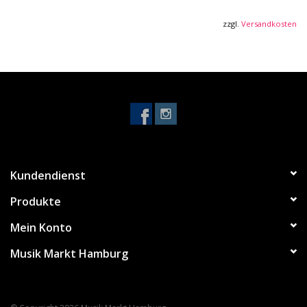
Mensur: 648 mm (25,5")
Bünde: 24 Jumbo
zzgl.
Versandkosten
Inlays: Offset Dots
Steg: Fixed
Tonabnehmer Hals: Quantum (H)
Tonabnehmer Steg: Quantum (H)
Pickup Switch: 5-way Blade
Controls: 1x Volume, 1x Tone
Hardware Farbe: Cosmo Black
Farbe: Blackberry Sunburst
Kundendienst
Finish: Gloss
Produkte
Mein Konto
Musik Markt Hamburg